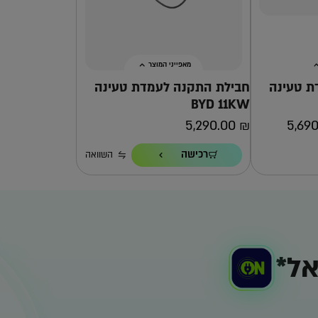
מאפייני המוצר
ת טעינה
חבילת התקנה לעמדת טעינה
השוואה
BYD 11KW
5,290.00
₪
5,69
הספק טעינה
רכישה
השוואה
11KW
כבל
5 מ'
נעילת משתמשים
כן, באמצעות 2 צ'יפים
זו?
למה אפקון?
למה העמדה הזו?
ל*