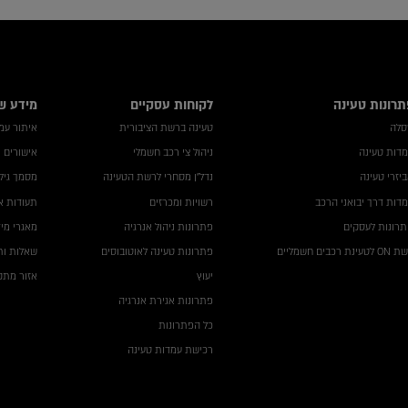
תרונות טעינה
לקוחות עסקיים
מידע ש
סלה
טעינה ברשת הציבורית
איתור עמדה
דות טעינה
ניהול צי רכב חשמלי
אישורים 
יזרי טעינה
נדל"ן מסחרי לרשת הטעינה
מסמך גילו
דות דרך יבואני הרכב
רשויות ומכרזים
תעודות א
רונות לעסקים
פתרונות ניהול אנרגיה
מאגרי מי
לטעינת רכבים חשמליים
פתרונות טעינה לאוטובוסים
שאלות ות
יעוץ
אזור מתקי
פתרונות אגירת אנרגיה
כל הפתרונות
רכישת עמדות טעינה