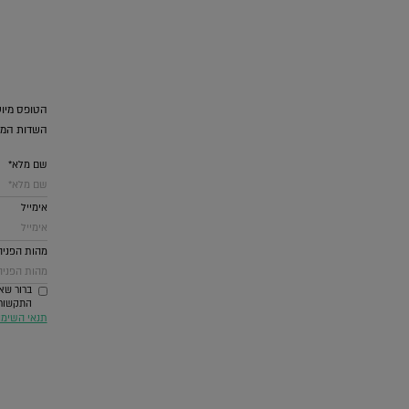
הטופס מיוע
השדות המס
שם מלא*
אימייל
מהות הפניה
ברור שאנ
התקשורת ביניהם SMS וואטסאפ דואל ומערכת
תנאי השימ