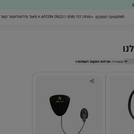
ם
חנות
טעינה לפי מותגי רכב
AFCON ON
מאגר מידע
עלינו
צור קשר
טעינה לעסקים
נו
×
קטגוריה:
חבילות התקנה לעמדות
ת ייעוץ
עמדות טעינה ברשת
רכישת עמדות
ניהול צי רכב חשמל
הציבורית
טעינה