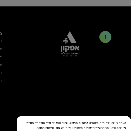
פ
ט
עמ
אב
עמ
פת
רשת ON 
האתר עושה שימוש ב-Cookies למטרות תפעול, שיווק ואנליזה וכדי לספק לך חוויית
גלישה טובה יותר הכוללת הצעות מותאמות אישית של תוכן ופרסום ממוקד.