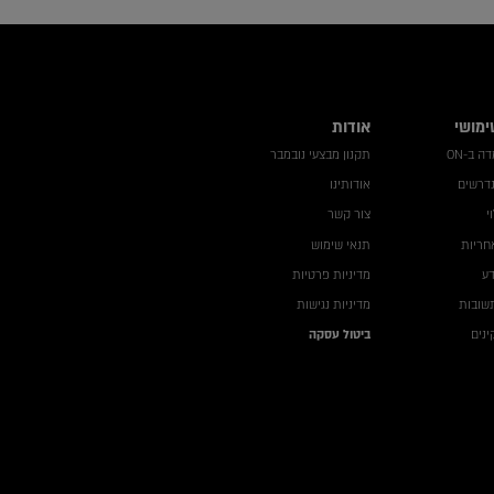
ימושי
אודות
 ב-ON
תקנון מבצעי נובמבר
נדרשים
אודותינו
י
צור קשר
חריות
תנאי שימוש
דע
מדיניות פרטיות
שובות
מדיניות נגישות
נים
ביטול עסקה