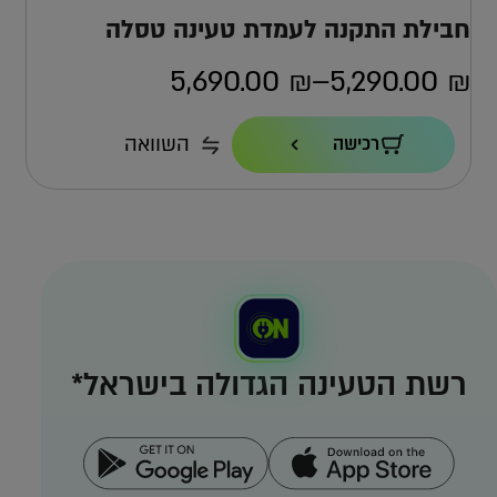
חבילת התקנה לעמדת טעינה טסלה
5,690.00
₪
–
5,290.00
₪
טווח
מחירים:
הספק טעינה
השוואה
רכישה
22KW
כבל
עד
7.4 מ'
אחריות
4 שנים ישירות מול טסלה
למה אפקון?
למה העמדה הזו?
רשת הטעינה הגדולה בישראל*