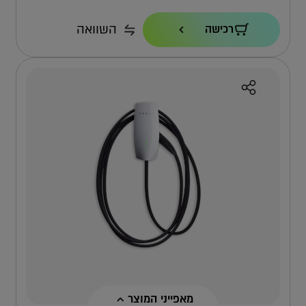
הספק טעינה
השוואה
רכישה
22KW
כבל
7.3 מ'
אחריות
4 שנים ישירות מול טסלה
למה אפקון?
למה העמדה הזו?
מאפייני המוצר