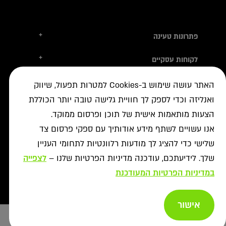
+
פתרונות טעינה
טסלה
+
לקוחות עסקיים
עמדות טעינה
טעינה ברשת הציבורית
+
מידע שימושי
אביזרי טעינה
האתר עושה שימוש ב-Cookies למטרות תפעול, שיווק
ניהול צי רכב חשמלי
עמדות דרך יבואני הרכב
ואנליזה וכדי לספק לך חוויית גלישה טובה יותר הכוללת
איתור עמדה ב-ON
+
אודות
נדל"ן מסחרי לרשת הטעינה
פתרונות לעסקים
הצעות מותאמות אישית של תוכן ופרסום ממוקד.
אישורים נדרשים
רשויות ומכרזים
תקנון מבצעי נובמבר
ביטול עסקה
רשת ON לטעינת רכבים חשמליים
אנו עשויים לשתף מידע אודותיך עם ספקי פרסום צד
מסמך גילוי
פתרונות ניהול אנרגיה
אודותינו
שלישי כדי להציג לך מודעות רלוונטיות לתחומי העניין
תעודות אחריות
פתרונות טעינה לאוטובוסים
צור קשר
שלך. לידיעתכם, עודכנה מדיניות הפרטיות שלנו –
לצפייה
מאגרי מידע
יעוץ
תנאי שימוש
שאלות ותשובות
במדיניות הפרטיות המעודכנת
פתרונות אגירת אנרגיה
מדיניות פרטיות
אזור מתקינים
כל הפתרונות
מדיניות נגישות
אישור
Copyright afconev , 2022 - 2026
רכישת עמדות טעינה
ביטול עסקה
ייעוץ בחירת
Design & Code by Elevate