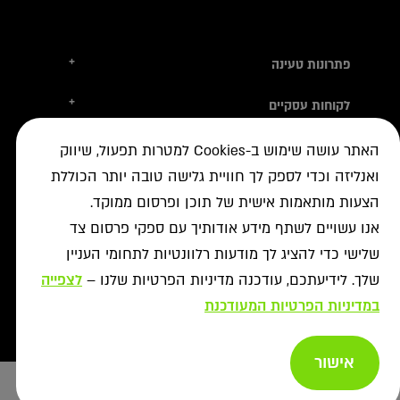
+
פתרונות טעינה
טסלה
+
לקוחות עסקיים
עמדות טעינה
טעינה ברשת הציבורית
+
מידע שימושי
אביזרי טעינה
האתר עושה שימוש ב-Cookies למטרות תפעול, שיווק
ניהול צי רכב חשמלי
עמדות דרך יבואני הרכב
ואנליזה וכדי לספק לך חוויית גלישה טובה יותר הכוללת
איתור עמדה ב-ON
+
אודות
נדל"ן מסחרי לרשת הטעינה
פתרונות לעסקים
הצעות מותאמות אישית של תוכן ופרסום ממוקד.
אישורים נדרשים
רשויות ומכרזים
תקנון מבצעי נובמבר
ביטול עסקה
רשת ON לטעינת רכבים חשמליים
אנו עשויים לשתף מידע אודותיך עם ספקי פרסום צד
מסמך גילוי
פתרונות ניהול אנרגיה
אודותינו
שלישי כדי להציג לך מודעות רלוונטיות לתחומי העניין
תעודות אחריות
פתרונות טעינה לאוטובוסים
צור קשר
שלך. לידיעתכם, עודכנה מדיניות הפרטיות שלנו –
לצפייה
מאגרי מידע
יעוץ
תנאי שימוש
שאלות ותשובות
במדיניות הפרטיות המעודכנת
פתרונות אגירת אנרגיה
מדיניות פרטיות
אזור מתקינים
כל הפתרונות
מדיניות נגישות
אישור
Copyright afconev , 2022 - 2026
רכישת עמדות טעינה
ביטול עסקה
ייעוץ בחירת
Design & Code by Elevate