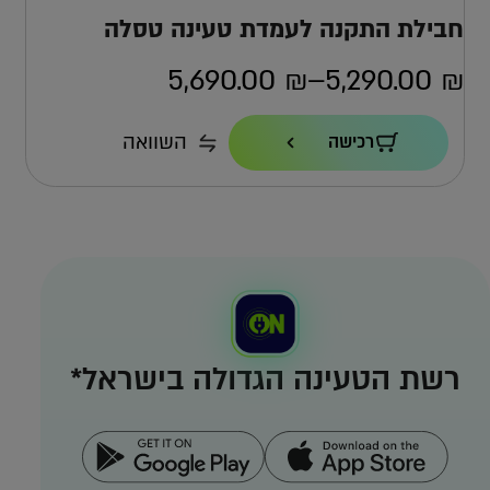
חבילת התקנה לעמדת טעינה טסלה
5,690.00
₪
–
5,290.00
₪
טווח
מחירים:
הספק טעינה
השוואה
רכישה
22KW
כבל
עד
7.4 מ'
אחריות
4 שנים ישירות מול טסלה
למה אפקון?
למה העמדה הזו?
רשת הטעינה הגדולה בישראל*