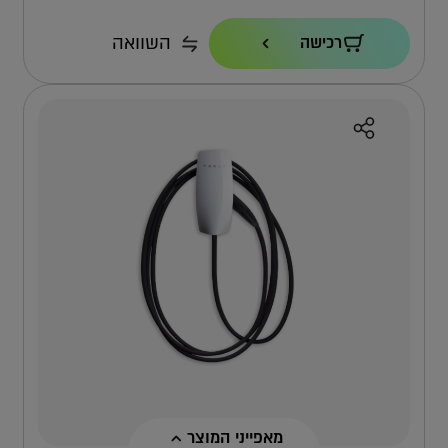
הספק טעינה
השוואה
רכישה
22KW
כבל
7.3 מ'
אחריות
4 שנים ישירות מול טסלה
למה אפקון?
למה העמדה הזו?
מאפייני המוצר