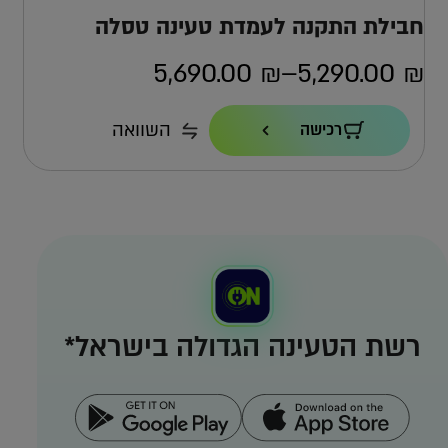
חבילת התקנה לעמדת טעינה טסלה
5,690.00
₪
–
5,290.00
₪
טווח
מחירים:
הספק טעינה
השוואה
רכישה
22KW
כבל
עד
7.4 מ'
אחריות
4 שנים ישירות מול טסלה
למה אפקון?
למה העמדה הזו?
רשת הטעינה הגדולה בישראל*