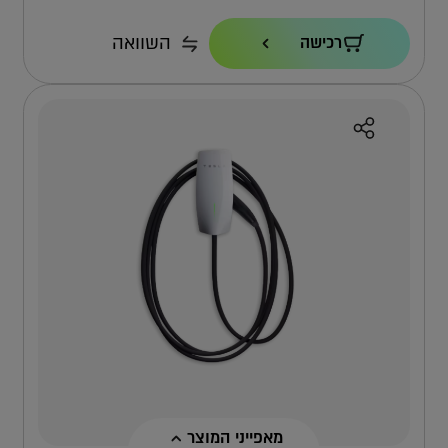
הספק טעינה
השוואה
רכישה
22KW
כבל
7.3 מ'
אחריות
4 שנים ישירות מול טסלה
למה אפקון?
למה העמדה הזו?
מאפייני המוצר