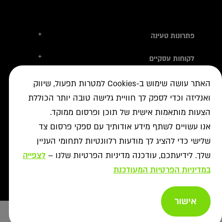
+
פתרונות טעינה
טסלה
+
לקוחות עסקיים
עמדות טעינה
טעינה ברשת הציבורית
+
מידע שימושי
אביזרי טעינה
האתר עושה שימוש ב-Cookies למטרות תפעול, שיווק
ניהול צי רכב חשמלי
עמדות דרך יבואני הרכב
ואנליזה וכדי לספק לך חוויית גלישה טובה יותר הכוללת
איתור עמדה ב-ON
+
אודות
נדל"ן מסחרי לרשת הטעינה
פתרונות לעסקים
הצעות מותאמות אישית של תוכן ופרסום ממוקד.
אישורים נדרשים
רשויות ומכרזים
תקנון מבצעי נובמבר
ביטול עסקה
רשת ON לטעינת רכבים חשמליים
אנו עשויים לשתף מידע אודותיך עם ספקי פרסום צד
מסמך גילוי
פתרונות ניהול אנרגיה
אודותינו
שלישי כדי להציג לך מודעות רלוונטיות לתחומי העניין
תעודות אחריות
פתרונות טעינה לאוטובוסים
צור קשר
שלך. לידיעתכם, עודכנה מדיניות הפרטיות שלנו –
לצפייה
מאגרי מידע
יעוץ
תנאי שימוש
שאלות ותשובות
במדיניות הפרטיות המעודכנת
פתרונות אגירת אנרגיה
מדיניות פרטיות
אזור מתקינים
כל הפתרונות
מדיניות נגישות
אישור
Copyright afconev , 2022 - 2026
רכישת עמדות טעינה
ביטול עסקה
ייעוץ בחירת
Design & Code by Elevate