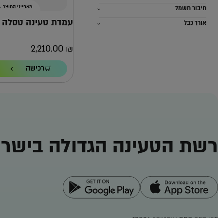
מאפייני המוצר
חיבור חשמל
עמדת טעינה טסלה GEN3
אורך כבל
2,210.00
₪
הספק טעינה
רכישה
22KW
כבל
7.3 מ'
אחריות
4 שנים ישירות מול טסלה
למה אפקון?
למה העמדה ה
רשת הטעינה הגדולה בישרא