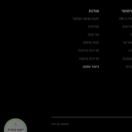
ימושי
אודות
 ב-ON
תקנון מבצעי נובמבר
נדרשים
אודותינו
י
צור קשר
חריות
תנאי שימוש
דע
מדיניות פרטיות
שובות
מדיניות נגישות
נים
ביטול עסקה
Seo by Uplead