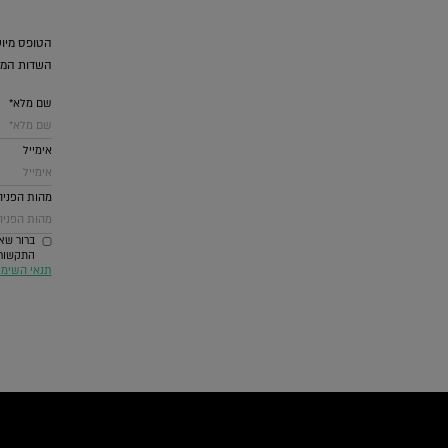
הטופס מיוע
השדות המס
שם מלא*
אימייל
מהות הפניה
ברור שאנ
התקשורת ביניהם SMS וואטסאפ דואל ומערכת
תנאי השימ