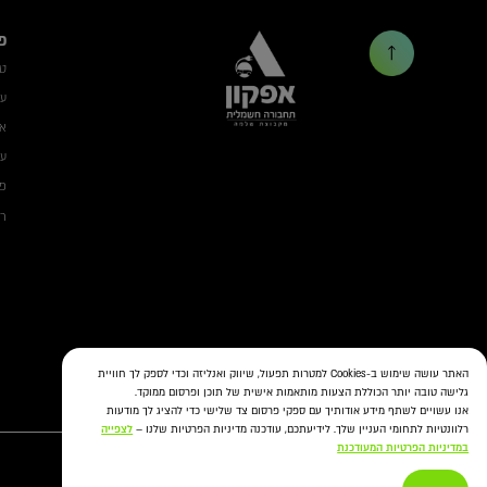
פ
ט
עמ
אב
עמ
פת
רשת ON 
האתר עושה שימוש ב-Cookies למטרות תפעול, שיווק ואנליזה וכדי לספק לך חוויית
גלישה טובה יותר הכוללת הצעות מותאמות אישית של תוכן ופרסום ממוקד.
אנו עשויים לשתף מידע אודותיך עם ספקי פרסום צד שלישי כדי להציג לך מודעות
רלוונטיות לתחומי העניין שלך. לידיעתכם, עודכנה מדיניות הפרטיות שלנו –
לצפייה
במדיניות הפרטיות המעודכנת
Copyright afconev , 2022 - 2026