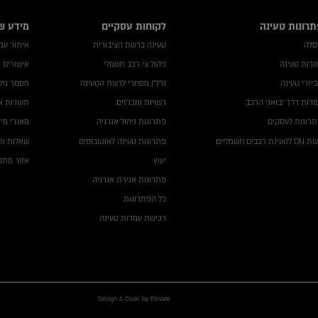
תרונות טעינה
לקוחות עסקיים
מידע ש
סלה
טעינה ברשת הציבורית
איתור עמדה
דות טעינה
ניהול צי רכב חשמלי
אישורים 
יזרי טעינה
נדל"ן מסחרי לרשת הטעינה
מסמך גילו
דות דרך יבואני הרכב
רשויות ומכרזים
תעודות א
רונות לעסקים
פתרונות ניהול אנרגיה
מאגרי מי
לטעינת רכבים חשמליים
פתרונות טעינה לאוטובוסים
שאלות ות
יעוץ
אזור מתקי
פתרונות אגירת אנרגיה
כל הפתרונות
רכישת עמדות טעינה
Design & Code by Elevate