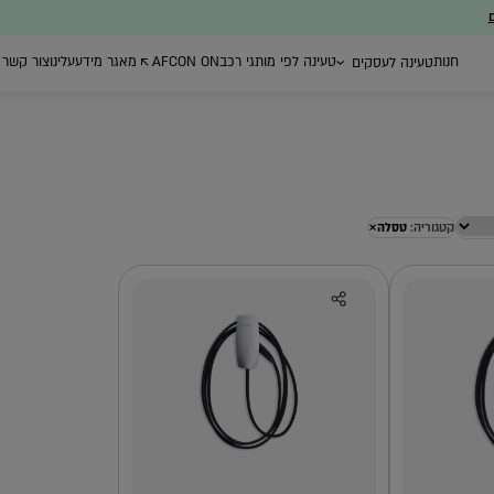
ם
חנות
טעינה לפי מותגי רכב
AFCON ON
מאגר מידע
עלינו
צור קשר
טעינה לעסקים
×
קטגוריה:
טסלה
ת ייעוץ
עמדות טעינה ברשת
רכישת עמדות
ניהול צי רכב חשמל
הציבורית
טעינה