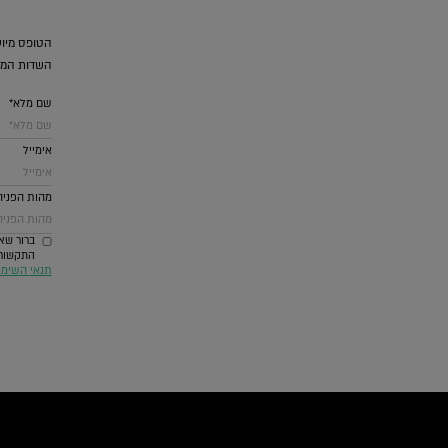
הטופס מיוע
השדות המס
שם מלא*
אימייל
מהות הפניה
ברור שאנ
התקשורת ביניהם SMS וואטסאפ דואל ומערכת
תנאי השימ