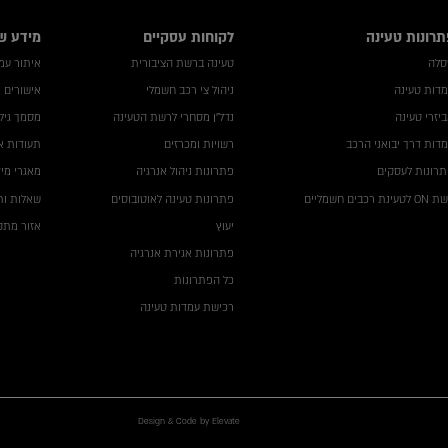
תרונות טעינה
לקוחות עסקיים
מידע ש
סלה
טעינה ברשת הציבורית
איתור עמדה
דות טעינה
ניהול צי רכב חשמלי
אישורים 
יזרי טעינה
נדל"ן מסחרי לרשת הטעינה
מסמך גילו
דות דרך יבואני הרכב
רשויות ומכרזים
תעודות א
רונות לעסקים
פתרונות ניהול אנרגיה
מאגרי מי
לטעינת רכבים חשמליים
פתרונות טעינה לאוטובוסים
שאלות ות
יעוץ
אזור מתקי
פתרונות אגירת אנרגיה
כל הפתרונות
רכישת עמדות טעינה
Design & Code by Elevate