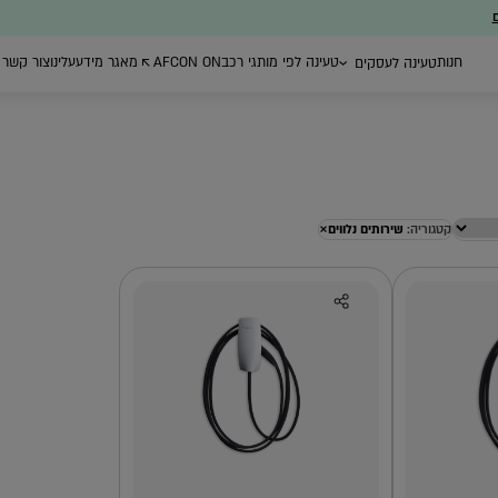
ם
חנות
טעינה לפי מותגי רכב
AFCON ON
מאגר מידע
עלינו
צור קשר
טעינה לעסקים
×
קטגוריה:
שירותים נלווים
ת ייעוץ
עמדות טעינה ברשת
רכישת עמדות
ניהול צי רכב חשמל
הציבורית
טעינה