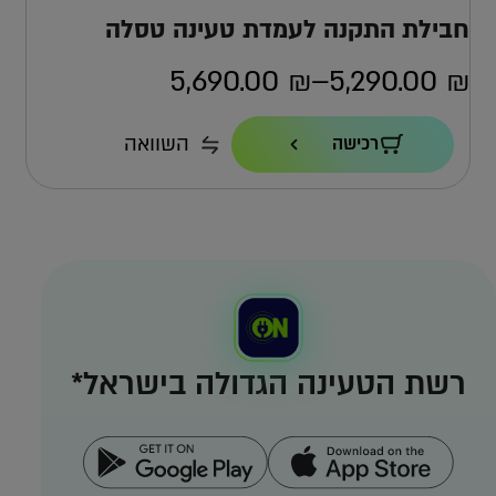
חבילת התקנה לעמדת טעינה טסלה
5,690.00
₪
–
5,290.00
₪
טווח
מחירים:
הספק טעינה
השוואה
רכישה
22KW
כבל
עד
7.4 מ'
אחריות
4 שנים ישירות מול טסלה
למה אפקון?
למה העמדה הזו?
רשת הטעינה הגדולה בישראל*