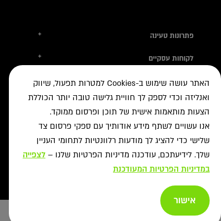
+
פתרונות טעינה
טסלה
+
לקוחות עסקיים
עמדות טעינה
טעינה ברשת הציבורית
+
מידע שימושי
אביזרי טעינה
האתר עושה שימוש ב-Cookies למטרות תפעול, שיווק
ניהול צי רכב חשמלי
עמדות דרך יבואני הרכב
ואנליזה וכדי לספק לך חוויית גלישה טובה יותר הכוללת
איתור עמדה ב-ON
+
אודות
נדל"ן מסחרי לרשת הטעינה
פתרונות לעסקים
הצעות מותאמות אישית של תוכן ופרסום ממוקד.
אישורים נדרשים
רשויות ומכרזים
תקנון מבצעי נובמבר
ביטול עסקה
רשת ON לטעינת רכבים חשמליים
אנו עשויים לשתף מידע אודותיך עם ספקי פרסום צד
מסמך גילוי
פתרונות ניהול אנרגיה
אודותינו
שלישי כדי להציג לך מודעות רלוונטיות לתחומי העניין
תעודות אחריות
פתרונות טעינה לאוטובוסים
צור קשר
שלך. לידיעתכם, עודכנה מדיניות הפרטיות שלנו –
לצפייה
מאגרי מידע
יעוץ
תנאי שימוש
שאלות ותשובות
במדיניות הפרטיות המעודכנת
פתרונות אגירת אנרגיה
מדיניות פרטיות
אזור מתקינים
כל הפתרונות
מדיניות נגישות
אישור
Copyright afconev , 2022 - 2026
רכישת עמדות טעינה
ביטול עסקה
ייעוץ בחירת
Design & Code by Elevate