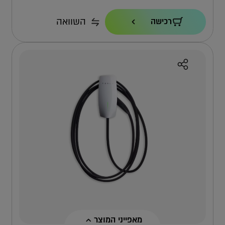
הספק טעינה
השוואה
רכישה
22KW
כבל
7.3 מ'
אחריות
4 שנים ישירות מול טסלה
למה אפקון?
למה העמדה הזו?
מאפייני המוצר