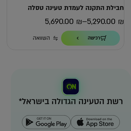
חבילת התקנה לעמדת טעינה טסלה
5,690.00
₪
–
5,290.00
₪
טווח
מחירים:
הספק טעינה
השוואה
רכישה
22KW
כבל
עד
7.4 מ'
אחריות
4 שנים ישירות מול טסלה
למה אפקון?
למה העמדה הזו?
רשת הטעינה הגדולה בישראל*