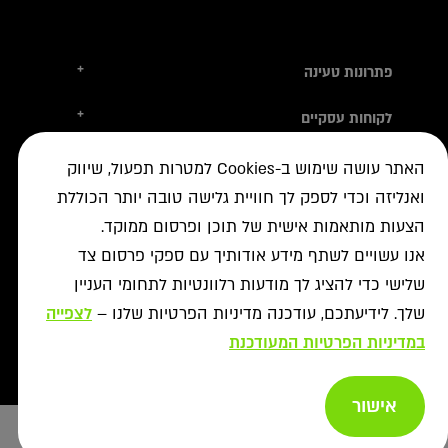
+
פתרונות טעינה
טסלה
+
לקוחות עסקיים
עמדות טעינה
טעינה ברשת הציבורית
+
מידע שימושי
אביזרי טעינה
האתר עושה שימוש ב-Cookies למטרות תפעול, שיווק
ניהול צי רכב חשמלי
עמדות דרך יבואני הרכב
ואנליזה וכדי לספק לך חוויית גלישה טובה יותר הכוללת
איתור עמדה ב-ON
+
אודות
נדל"ן מסחרי לרשת הטעינה
פתרונות לעסקים
הצעות מותאמות אישית של תוכן ופרסום ממוקד.
אישורים נדרשים
רשויות ומכרזים
תקנון מבצעי נובמבר
ביטול עסקה
רשת ON לטעינת רכבים חשמליים
אנו עשויים לשתף מידע אודותיך עם ספקי פרסום צד
מסמך גילוי
פתרונות ניהול אנרגיה
אודותינו
שלישי כדי להציג לך מודעות רלוונטיות לתחומי העניין
תעודות אחריות
פתרונות טעינה לאוטובוסים
צור קשר
שלך. לידיעתכם, עודכנה מדיניות הפרטיות שלנו –
לצפייה
מאגרי מידע
יעוץ
תנאי שימוש
שאלות ותשובות
במדיניות הפרטיות המעודכנת
פתרונות אגירת אנרגיה
מדיניות פרטיות
אזור מתקינים
כל הפתרונות
מדיניות נגישות
אישור
Copyright afconev , 2022 - 2026
רכישת עמדות טעינה
ביטול עסקה
ייעוץ בחירת
Design & Code by Elevate