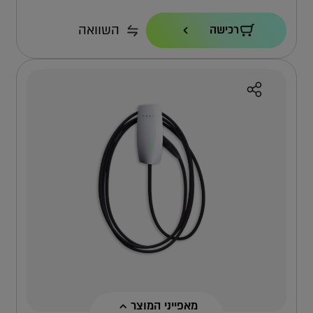
הספק טעינה
השוואה
רכישה
22KW
כבל
7.3 מ'
אחריות
4 שנים ישירות מול טסלה
למה אפקון?
למה העמדה הזו?
מאפייני המוצר