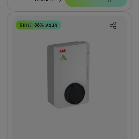
11KW
כבל
7.5 מ'
מבצע 38% הנחה!
נעילת משתמשים
כן, באמצעות 2 צ'יפים
למה אפקון?
למה העמדה הזו?