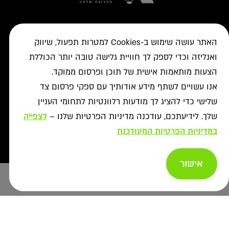
האתר עושה שימוש ב-Cookies למטרות תפעול, שיווק
+
פתרונות טעינה
ואנליזה וכדי לספק לך חוויית גלישה טובה יותר הכוללת
טסלה
הצעות מותאמות אישית של תוכן ופרסום ממוקד.
+
לקוחות עסקיים
עמדות טעינה
אנו עשויים לשתף מידע אודותיך עם ספקי פרסום צד
טעינה ברשת הציבורית
+
מידע שימושי
אביזרי טעינה
שלישי כדי להציג לך מודעות רלוונטיות לתחומי העניין
ניהול צי רכב חשמלי
עמדות דרך יבואני הרכב
איתור עמדה ב-ON
שלך. לידיעתכם, עודכנה מדיניות הפרטיות שלנו –
לצפייה
+
אודות
נדל"ן מסחרי לרשת הטעינה
פתרונות לעסקים
אישורים נדרשים
במדיניות הפרטיות המעודכנת
רשויות ומכרזים
תקנון מבצעי נובמבר
ביטול עסקה
רשת ON לטעינת רכבים חשמליים
מסמך גילוי
פתרונות ניהול אנרגיה
אודותינו
תעודות אחריות
אישור
פתרונות טעינה לאוטובוסים
צור קשר
ייעוץ בחירת
מאגרי מידע
יעוץ
תנאי שימוש
עמדה
שאלות ותשובות
פתרונות אגירת אנרגיה
מדיניות פרטיות
אזור מתקינים
כל הפתרונות
מדיניות נגישות
Copyright afconev , 2022 - 2026
רכישת עמדות טעינה
ביטול עסקה