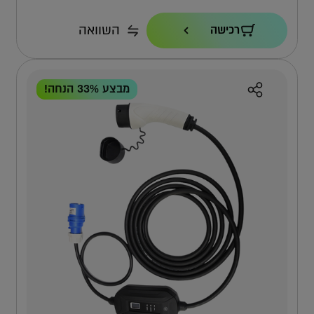
הספק טעינה
השוואה
רכישה
22KW
כבל
7.3 מ'
מבצע 33% הנחה!
אחריות
4 שנים ישירות מול טסלה
למה אפקון?
למה העמדה הזו?