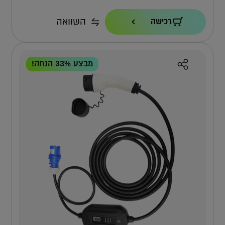
הספק טעינה
השוואה
רכישה
22KW
כבל
7.3 מ'
מבצע 33% הנחה!
אחריות
4 שנים ישירות מול טסלה
למה אפקון?
למה העמדה הזו?