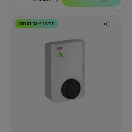
11KW
כבל
7.5 מ'
מבצע 38% הנחה!
נעילת משתמשים
כן, באמצעות 2 צ'יפים
למה אפקון?
למה העמדה הזו?