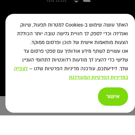
האתר עושה שימוש ב-Cookies למטרות תפעול, שיווק
+
פתרונות טעינה
ואנליזה וכדי לספק לך חוויית גלישה טובה יותר הכוללת
טסלה
הצעות מותאמות אישית של תוכן ופרסום ממוקד.
+
לקוחות עסקיים
עמדות טעינה
אנו עשויים לשתף מידע אודותיך עם ספקי פרסום צד
טעינה ברשת הציבורית
+
מידע שימושי
אביזרי טעינה
שלישי כדי להציג לך מודעות רלוונטיות לתחומי העניין
ניהול צי רכב חשמלי
עמדות דרך יבואני הרכב
איתור עמדה ב-ON
שלך. לידיעתכם, עודכנה מדיניות הפרטיות שלנו –
לצפייה
+
אודות
נדל"ן מסחרי לרשת הטעינה
פתרונות לעסקים
אישורים נדרשים
במדיניות הפרטיות המעודכנת
רשויות ומכרזים
תקנון מבצעי נובמבר
ביטול עסקה
רשת ON לטעינת רכבים חשמליים
מסמך גילוי
פתרונות ניהול אנרגיה
אודותינו
תעודות אחריות
אישור
פתרונות טעינה לאוטובוסים
צור קשר
ייעוץ בחירת
מאגרי מידע
יעוץ
תנאי שימוש
עמדה
שאלות ותשובות
פתרונות אגירת אנרגיה
מדיניות פרטיות
אזור מתקינים
כל הפתרונות
מדיניות נגישות
Copyright afconev , 2022 - 2026
רכישת עמדות טעינה
ביטול עסקה