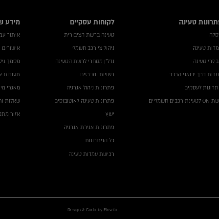
תרונות טעינה
לקוחות עסקיים
מידע ש
סלה
טעינה ברשת הציבורית
איתור עמדה
דות טעינה
ניהול צי רכב חשמלי
אישורים 
יזרי טעינה
נדל"ן מסחרי לרשת הטעינה
מסמך גילו
דות דרך יבואני הרכב
רשויות ומכרזים
תעודות א
רונות לעסקים
פתרונות ניהול אנרגיה
מאגרי מי
לטעינת רכבים חשמליים
פתרונות טעינה לאוטובוסים
שאלות ות
יעוץ
אזור מתקי
פתרונות אגירת אנרגיה
כל הפתרונות
רכישת עמדות טעינה
Design & Code by Elevate