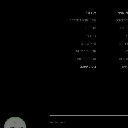
ימושי
אודות
 ב-ON
תקנון מבצעי נובמבר
נדרשים
אודותינו
י
צור קשר
חריות
תנאי שימוש
דע
מדיניות פרטיות
שובות
מדיניות נגישות
נים
ביטול עסקה
Seo by Uplead