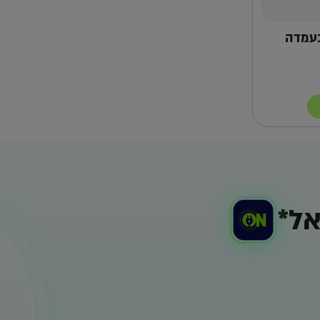
בעמדה
ל*