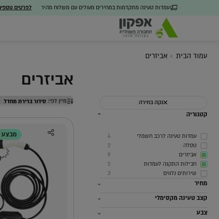
עמדות טעינה מתקדמות במחירים מעולים עם משלוח מהיר
לפרטים נוספי
עמוד הבית
אביזרים
אביזרים
מיין לפי:
נקה בחירה
כל הפתרונות
מערכת ניהול חכמה
חבילו
קטגוריה
מבצע 33% הנחה!
עמדות טעינה לרכב חשמלי
4
טסלה
2
אביזרים
9
חבילות התקנה לעמדות
2
שירותים נלווים
3
מחיר
קצב טעינה מקסימלי
צבע