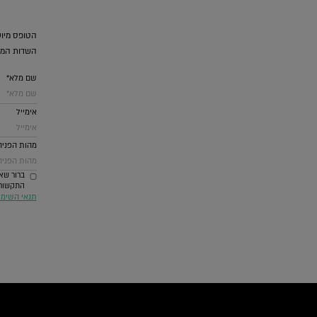
הטופס מיוע
השדות המס
שם מלא*
אימייל
מהות הפניה
ברור שאנ
התקשורת ביניהם SMS וואטסאפ דואל ומערכת
תנאי השימ