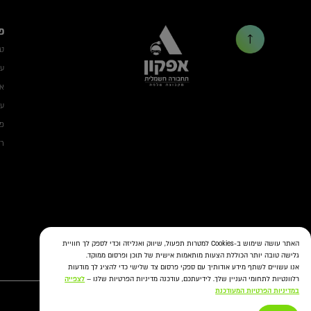
פ
ט
עמ
אב
עמ
פת
רשת ON 
האתר עושה שימוש ב-Cookies למטרות תפעול, שיווק ואנליזה וכדי לספק לך חוויית
גלישה טובה יותר הכוללת הצעות מותאמות אישית של תוכן ופרסום ממוקד.
אנו עשויים לשתף מידע אודותיך עם ספקי פרסום צד שלישי כדי להציג לך מודעות
רלוונטיות לתחומי העניין שלך. לידיעתכם, עודכנה מדיניות הפרטיות שלנו –
לצפייה
במדיניות הפרטיות המעודכנת
Copyright afconev , 2022 - 2026