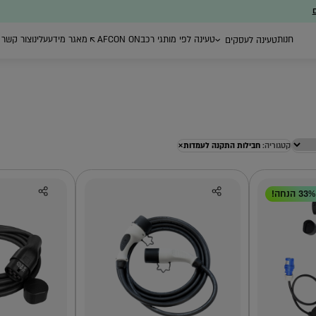
ם
חנות
טעינה לפי מותגי רכב
AFCON ON
מאגר מידע
עלינו
צור קשר
טעינה לעסקים
×
קטגוריה:
חבילות התקנה לעמדות
ת ייעוץ
עמדות טעינה ברשת
רכישת עמדות
ניהול צי רכב חשמל
הציבורית
טעינה