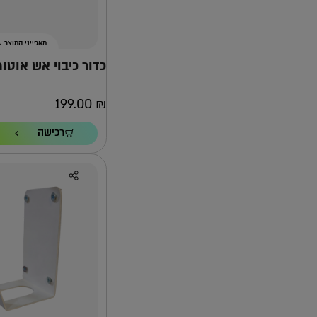
מאפייני המוצר
כדור כיבוי אש אוטומטי 1.3
199.00
₪
תוקף
רכישה
7 שנים
תחום כיסוי
9 מ'
למה אפקון?
למה העמדה ה