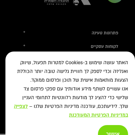
+
פתרונות טעינה
טסלה
+
לקוחות עסקיים
עמדות טעינה
טעינה ברשת הציבורית
+
מידע שימושי
אביזרי טעינה
האתר עושה שימוש ב-Cookies למטרות תפעול, שיווק
ניהול צי רכב חשמלי
עמדות דרך יבואני הרכב
איתור עמדה ב-ON
ואנליזה וכדי לספק לך חוויית גלישה טובה יותר הכוללת
+
אודות
נדל"ן מסחרי לרשת הטעינה
פתרונות לעסקים
אישורים נדרשים
הצעות מותאמות אישית של תוכן ופרסום ממוקד.
רשויות ומכרזים
תקנון מבצעי נובמבר
ביטול עסקה
רשת ON לטעינת רכבים חשמליים
מסמך גילוי
אנו עשויים לשתף מידע אודותיך עם ספקי פרסום צד
פתרונות ניהול אנרגיה
אודותינו
תעודות אחריות
שלישי כדי להציג לך מודעות רלוונטיות לתחומי העניין
פתרונות טעינה לאוטובוסים
צור קשר
מאגרי מידע
שלך. לידיעתכם, עודכנה מדיניות הפרטיות שלנו –
לצפייה
יעוץ
תנאי שימוש
שאלות ותשובות
במדיניות הפרטיות המעודכנת
פתרונות אגירת אנרגיה
מדיניות פרטיות
אזור מתקינים
כל הפתרונות
מדיניות נגישות
Copyright afconev , 2022 - 2026
אישור