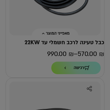
מאפייני המוצר
כבל טעינה לרכב חשמלי עד 22KW
990.00
₪
–
570.00
₪
טווח
מחירים:
הספק מקסימלי
רכישה
22KW
אורך
עד
5-10 מ'
סוג חיבור
TYPE 2 בשני הצדדים (שקע ותקע)
למה אפקון?
למה העמדה הזו?