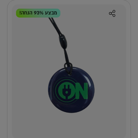
תחום כיסוי
9 מ'
מבצע 93% הנחה!
למה אפקון?
למה העמדה הזו?