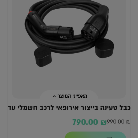
מאפייני המוצר
כבל טעינה בייצור אירופאי לרכב חשמלי עד
22KW
790.00
₪
990.00
₪
ר
ר
חי
רי
הספק מקסימלי