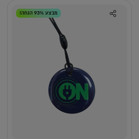
תחום כיסוי
9 מ'
מבצע 93% הנחה!
למה אפקון?
למה העמדה הזו?