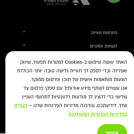
+
פתרונות טעינה
טסלה
+
לקוחות עסקיים
עמדות טעינה
טעינה ברשת הציבורית
+
מידע שימושי
אביזרי טעינה
האתר עושה שימוש ב-Cookies למטרות תפעול, שיווק
ניהול צי רכב חשמלי
עמדות דרך יבואני הרכב
איתור עמדה ב-ON
ואנליזה וכדי לספק לך חוויית גלישה טובה יותר הכוללת
+
אודות
נדל"ן מסחרי לרשת הטעינה
פתרונות לעסקים
אישורים נדרשים
הצעות מותאמות אישית של תוכן ופרסום ממוקד.
רשויות ומכרזים
תקנון מבצעי נובמבר
ביטול עסקה
רשת ON לטעינת רכבים חשמליים
מסמך גילוי
אנו עשויים לשתף מידע אודותיך עם ספקי פרסום צד
פתרונות ניהול אנרגיה
אודותינו
תעודות אחריות
שלישי כדי להציג לך מודעות רלוונטיות לתחומי העניין
פתרונות טעינה לאוטובוסים
צור קשר
מאגרי מידע
שלך. לידיעתכם, עודכנה מדיניות הפרטיות שלנו –
לצפייה
יעוץ
תנאי שימוש
שאלות ותשובות
במדיניות הפרטיות המעודכנת
פתרונות אגירת אנרגיה
מדיניות פרטיות
אזור מתקינים
כל הפתרונות
מדיניות נגישות
Copyright afconev , 2022 - 2026
אישור