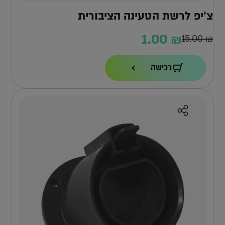
צ’יפ לרשת הטעינה הציבורית
1.00
₪
15.00
₪
ר
ר
חי
רי
רכישה
1