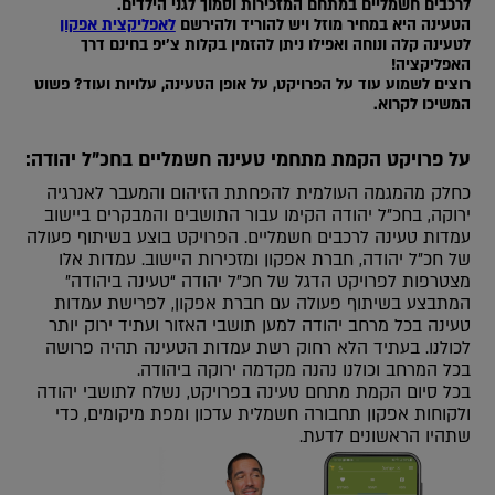
לרכבים חשמליים במתחם המזכירות וסמוך לגני הילדים.
הטעינה היא במחיר מוזל ויש להוריד ולהירשם
לאפליקצית אפקון
לטעינה קלה ונוחה ואפילו ניתן להזמין בקלות צ’יפ בחינם דרך
האפליקציה!
רוצים לשמוע עוד על הפרויקט, על אופן הטעינה, עלויות ועוד? פשוט
המשיכו לקרוא.
על פרויקט הקמת מתחמי טעינה חשמליים בחכ”ל יהודה:
כחלק מהמגמה העולמית להפחתת הזיהום והמעבר לאנרגיה
ירוקה, בחכ”ל יהודה הקימו עבור התושבים והמבקרים ביישוב
עמדות טעינה לרכבים חשמליים. הפרויקט בוצע בשיתוף פעולה
של חכ”ל יהודה, חברת אפקון ומזכירות היישוב. עמדות אלו
מצטרפות לפרויקט הדגל של חכ”ל יהודה “טעינה ביהודה”
המתבצע בשיתוף פעולה עם חברת אפקון, לפרישת עמדות
טעינה בכל מרחב יהודה למען תושבי האזור ועתיד ירוק יותר
לכולנו. בעתיד הלא רחוק רשת עמדות הטעינה תהיה פרושה
בכל המרחב וכולנו נהנה מקדמה ירוקה ביהודה.
בכל סיום הקמת מתחם טעינה בפרויקט, נשלח לתושבי יהודה
ולקוחות אפקון תחבורה חשמלית עדכון ומפת מיקומים, כדי
שתהיו הראשונים לדעת.