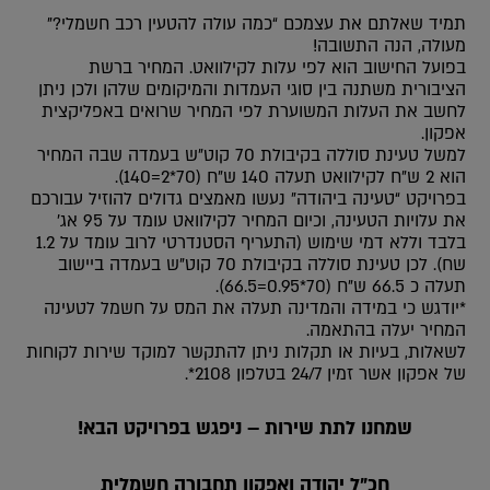
תמיד שאלתם את עצמכם “כמה עולה להטעין רכב חשמלי?”
מעולה, הנה התשובה!
בפועל החישוב הוא לפי עלות לקילוואט. המחיר ברשת
הציבורית משתנה בין סוגי העמדות והמיקומים שלהן ולכן ניתן
לחשב את העלות המשוערת לפי המחיר שרואים באפליקצית
אפקון.
למשל טעינת סוללה בקיבולת 70 קוט”ש בעמדה שבה המחיר
הוא 2 ש”ח לקילוואט תעלה 140 ש”ח (70*2=140).
בפרויקט “טעינה ביהודה” נעשו מאמצים גדולים להוזיל עבורכם
את עלויות הטעינה, וכיום המחיר לקילוואט עומד על 95 אג’
בלבד וללא דמי שימוש (התעריף הסטנדרטי לרוב עומד על 1.2
שח). לכן טעינת סוללה בקיבולת 70 קוט”ש בעמדה ביישוב
תעלה כ 66.5 ש”ח (70*0.95=66.5).
*יודגש כי במידה והמדינה תעלה את המס על חשמל לטעינה
המחיר יעלה בהתאמה.
לשאלות, בעיות או תקלות ניתן להתקשר למוקד שירות לקוחות
של אפקון אשר זמין 24/7 בטלפון 2108*.
שמחנו לתת שירות – ניפגש בפרויקט הבא!
חכ”ל יהודה ואפקון תחבורה חשמלית