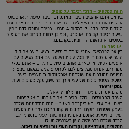
חוות הסלעים – מרכז רכיבה על סוסים
בין אם אתם אוהבים רכיבה מאתגרת, רכיבה טיפולית או פשוט
אוהבים את החיה האצילית – זה אחד המקומות שגם אתם וגם
הילדים יזכרו מהטיול. במקום 4 מגרשי רכיבה ותוכלו לבחור בין
שיעור רכיבה קבוצתי או פרטי, וכמובן לחוות מקרוב את הטיפול
בסוסים ואת השגרה היומית בקרבתם.
יער אחיהוד
בין עכו לכרמיאל, אחרי 13 דקות נסיעה, תגיעו ליער אחיהוד.
היער יציע לכם חוויה בכל עונות השנה ואם אתם מגיעים עם
אופניים לטיול, או שאתם אוהבים טיולים רגליים – אתם בכלל
מסודרים. אנחנו ממליצים לכם לפרוס פיקניק במקום שמציע
חניונים מסודרים עם שולחנות אוכל ונקודות תצפית. ביער
נטועים מספר סוגים של עצי אורן, ברושים, אקליפטוסים ועוד.
עמק יזרעאל
מיקום עמדת טעינה – דור אלון, יזרעאל 1
העמק המפורסם שכולנו מכירים, אם לא בחוויה אז לפחות
בשם, ואם עדיין לא ביקרתם באזור – הנה ההזדמנות שלכם.
בעמק שטחים ירוקים ורחבים שיקחו אתכם למחוזות רגועים
ושלווים, ויטעינו אתכם באנרגיות חדשות ולפני שתשימו לב –
הרכב שלכם כבר יהיה טעון באנרגיה משלו.
מסלולים, אטרקציות, נקודות מעניינות ותצפיות באזור: