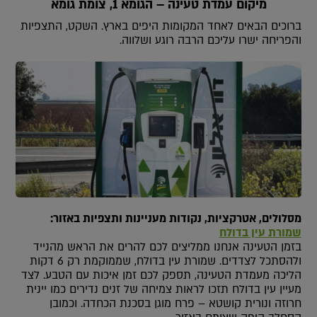
מיקום עמדת טעינה – הגומא 1, צומת גומא
ברוכים הבאים לאחד המקומות היפים בארץ. השקט, התצפיות
והפריחה ישרו עליכם הרבה רוגע ושלווה.
מסלולים, אטרקציות, נקודות מעניינות ותצפיות באזור:
שמורת עין בדולח
בזמן הטעינה אנחנו ממליצים לכם להרים את הראש מהנייד
ולהסתכל לצדדים. שמורת עין בדולח, שממוקמת רק 6 דקות
הליכה מעמדת הטעינה, תספק לכם זמן איכות עם הטבע. לצד
מעיין עין בדולח תזכו לראות צמיחה של זנים נדירים כמו יינית
חרוזה ונורית קושטא – פרח מוגן בסכנת הכחדה. וכמובן