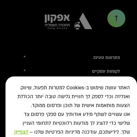
+
פתרונות טעינה
טסלה
+
לקוחות עסקיים
עמדות טעינה
טעינה ברשת הציבורית
+
מידע שימושי
אביזרי טעינה
האתר עושה שימוש ב-Cookies למטרות תפעול, שיווק
ניהול צי רכב חשמלי
עמדות דרך יבואני הרכב
איתור עמדה ב-ON
ואנליזה וכדי לספק לך חוויית גלישה טובה יותר הכוללת
+
אודות
נדל"ן מסחרי לרשת הטעינה
פתרונות לעסקים
אישורים נדרשים
הצעות מותאמות אישית של תוכן ופרסום ממוקד.
רשויות ומכרזים
תקנון מבצעי נובמבר
ביטול עסקה
רשת ON לטעינת רכבים חשמליים
מסמך גילוי
אנו עשויים לשתף מידע אודותיך עם ספקי פרסום צד
פתרונות ניהול אנרגיה
אודותינו
תעודות אחריות
שלישי כדי להציג לך מודעות רלוונטיות לתחומי העניין
פתרונות טעינה לאוטובוסים
צור קשר
מאגרי מידע
שלך. לידיעתכם, עודכנה מדיניות הפרטיות שלנו –
לצפייה
יעוץ
תנאי שימוש