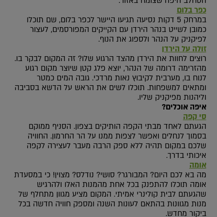
הסחלב היפה שצומח באזור.
כפר בלום
במרחק 5 דקות נסיעה תגיעו היישר לכפר בלום, שם תוכלו
כמובן לשייט בנהר הירדן עם הקייקים המפורסמים, לעצור
לפיקניק על הנהר ולספוג את הנוף.
זולה על הירדן
רוצים לחוות את הירדן מהצד הרגוע שלו? זה המקום לבקר בו.
מהזרימה דרומה של הנהר, יוצא פלג קטן שיוצר מקום רגוע
לנוח בו, מערבית לקיבוץ נאות מרדכי. גובה המים כמטר
ומתאים למשפחות. תוכלו לשים את הראש על הדשא בסביבה
וליהנות מפיקניק שליו.
איפה אוכלים?
סי קפה
הגעתם לאחד מבתי הקפה הותיקים בצפון. הסניף ממוקם
בסמוך לנחלים ואפשר לצפות ממנו על הר החרמון. החוויה
שלכם במקום תהיה ללא ספק הרבה מעבר לעצירה לקפה
איכותי בדרך.
אומה
מה בא לכם היום? המבורגר? סושי? נודלס? מצוין! כי במסעדת
אומה תוכלו להתפנק בכל אחת מהמנות האלו ולהרגיש
שהגעתם לבית קולינרי אמיתי. המקום מציע מגוון מתחלף של
מנות מגוונות בהתאם לעונות השנה ומספק חוויה חדשה בכל
ביקור מחדש.