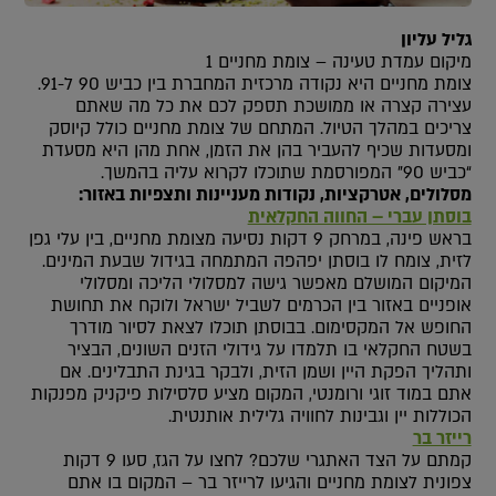
גליל עליון
מיקום עמדת טעינה – צומת מחניים 1
צומת מחניים היא נקודה מרכזית המחברת בין כביש 90 ל-91.
עצירה קצרה או ממושכת תספק לכם את כל מה שאתם
צריכים במהלך הטיול. המתחם של צומת מחניים כולל קיוסק
ומסעדות שכיף להעביר בהן את הזמן, אחת מהן היא מסעדת
“כביש 90” המפורסמת שתוכלו לקרוא עליה בהמשך.
מסלולים, אטרקציות, נקודות מעניינות ותצפיות באזור:
בוסתן עברי – החווה החקלאית
בראש פינה, במרחק 9 דקות נסיעה מצומת מחניים, בין עלי גפן
לזית, צומח לו בוסתן יפהפה המתמחה בגידול שבעת המינים.
המיקום המושלם מאפשר גישה למסלולי הליכה ומסלולי
אופניים באזור בין הכרמים לשביל ישראל ולוקח את תחושת
החופש אל המקסימום. בבוסתן תוכלו לצאת לסיור מודרך
בשטח החקלאי בו תלמדו על גידולי הזנים השונים, הבציר
ותהליך הפקת היין ושמן הזית, ולבקר בגינת התבלינים. אם
אתם במוד זוגי ורומנטי, המקום מציע סלסילות פיקניק מפנקות
הכוללות יין וגבינות לחוויה גלילית אותנטית.
רייזר בר
קמתם על הצד האתגרי שלכם? לחצו על הגז, סעו 9 דקות
צפונית לצומת מחניים והגיעו לרייזר בר – המקום בו אתם