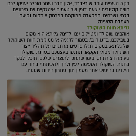
דקל. השפים עודד שורצברד, אלון הדר ושחר הוכלר יעניקו לכם
חוויה קולינרית יוצאת דופן של טעמים איטלקיים וים תיכוניים
בלתי נשכחים. המסעדה ממוקמת במרחק 8 דקות נסיעה
מעמדת הטעינה.
גליתא חוות השוקולד
אוהבים שוקולד ומטיילים עם ילדים? גליתא היא מקום
בשבילכם. בדגניה ב’, בסמוך לדגניה א’ ממוקמת חוות השוקולד
של גליתא. במקום תגלו פרטים מרתקים על תהליך ייצור
השוקולד מפולי הקקאו, תתנסו בעצמכם בסדנת שוקולד
טעימה ויצירתית, ובזמן שתחכו לתוצרים שלכם, תוכלו לבקר
בחנות השוקולד הטעימה לעין ולחך ולהשתתף ביחד עם
הילדים בחיפוש אחר מטמון תוך פתרון חידות שנונות.