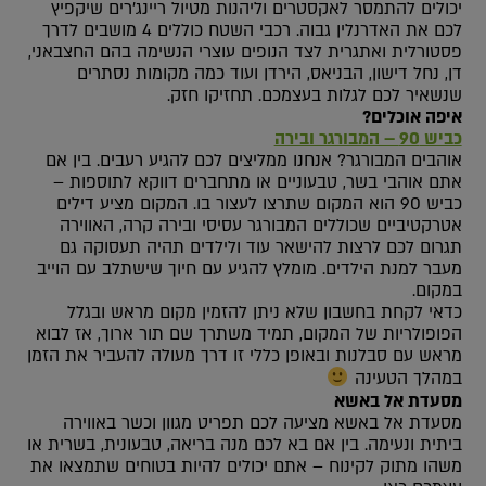
יכולים להתמסר לאקסטרים וליהנות מטיול ריינג’רים שיקפיץ
לכם את האדרנלין גבוה. רכבי השטח כוללים 4 מושבים לדרך
פסטורלית ואתגרית לצד הנופים עוצרי הנשימה בהם החצבאני,
דן, נחל דישון, הבניאס, הירדן ועוד כמה מקומות נסתרים
שנשאיר לכם לגלות בעצמכם. תחזיקו חזק.
איפה אוכלים?
כביש 90 – המבורגר ובירה
אוהבים המבורגר? אנחנו ממליצים לכם להגיע רעבים. בין אם
אתם אוהבי בשר, טבעוניים או מתחברים דווקא לתוספות –
כביש 90 הוא המקום שתרצו לעצור בו. המקום מציע דילים
אטרקטיביים שכוללים המבורגר עסיסי ובירה קרה, האווירה
תגרום לכם לרצות להישאר עוד ולילדים תהיה תעסוקה גם
מעבר למנת הילדים. מומלץ להגיע עם חיוך שישתלב עם הוייב
במקום.
כדאי לקחת בחשבון שלא ניתן להזמין מקום מראש ובגלל
הפופולריות של המקום, תמיד משתרך שם תור ארוך, אז לבוא
מראש עם סבלנות ובאופן כללי זו דרך מעולה להעביר את הזמן
במהלך הטעינה
מסעדת אל באשא
מסעדת אל באשא מציעה לכם תפריט מגוון וכשר באווירה
ביתית ונעימה. בין אם בא לכם מנה בריאה, טבעונית, בשרית או
משהו מתוק לקינוח – אתם יכולים להיות בטוחים שתמצאו את