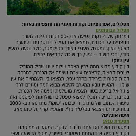
מסלולים, אטרקציות, נקודות מעניינות ותצפיות באזור:
מסלול הבוסתנים
במרחק של 4 דקות נסיעה או כ-50 דקות הליכה לאורך
התצפית על הכנרת, תמצאו את מסלול הבוסתנים בשמורת
מצוקי האון. המסלול מעגלי באורך כקילומטר, כולל הגעה למעיין
סודי, והכי חשוב – נגיש, כך שיכול להתאים לכולם.
עין שוקו
בין קיבוץ מבוא חמה לבין מצפה שלום ישנו שביל המוביל
לשפת המצוק, לתצפית עוצרת נשימה אל הכנרת. במרחק
דקות ספורות בירידה בדרך עפר, תמצאו בין הצמחייה את עין
שוקו – המעיין נובע ממערב לקיבוץ מבוא חמה ומוזרם דרך
צינור אל בריכת בטון, תצפית מושלמת ונעימה אל הכנרת.
בקרבת הבריכה תוכלו למצוא ספסלים ושולחנות לפיקניק ואת
סיפורו הכתוב של מתן גדרי שכונה “שוקו”. מתן נהרג ב- 2003
בעת שירותו הצבאי בפלס”ר נח”ל והמעיין קרוי על שמו מאז.
איפה אוכלים?
מסעדת 1910
במסעדת השף הזו אתם חייבים לבקר. המסעדה ממוקמת
בקיבוץ דגניה א’ במתחם היסטורי וסיפורי, מוקף מדשאה ועצי