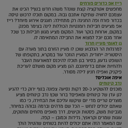
רייז אפ כדורים פורחים
מחפשים אטרקציה קצת שונה? משהו חדש בנוף? הכינו את
עצמכם לחוויה שתיקח אתכם גבוה. במקום תוכלו לרכוש טיסה
בכדור פורח ופה החגיגה רק מתחילה: חוגגים אירוע מיוחד? רייז
אפ מציעים חבילות רומנטיות הכוללות לינה בצימר מפנק
במקום, ארוחת בוקר ועוד. המקום מציע מגוון חבילות כך שכל
אחד מכם יוכל למצוא את החבילה המתאימה לו.
גן לאומי מעיין חרוד
למרגלות הר הגלבוע שוכן לו מעיין הזורם בתוך מערה עם
היסטוריה ייחודית. המעיין הוזכר עוד במקרא, בתקופתו של
השופט גדעון, בסיור בגן תוכלו להיכנס למאורעות העבר
ולהחיות אותם בדימיונכם. הגן מציע מקום מושלם לעריכת
פיקניק ואפילו חניון לילה מסודר.
איפה אוכלים?
נדב קינוחים
מוכנים להשקיע כ-20 דקות נסיעה צפונה בנוף ירוק כדי להגיע
לגן עדן של קינוחים ומאפים? ברור שכן! נדב קינוחים מציע
מוצרים טריים מדי יום שיקשו עליכם את הבחירה, כי כמו
שאתם יכולים לנחש – הכל שם מדהים וברמה גבוהה במיוחד,
מגבינות משק, פסטות וקישים, דרך מאפים מלוחים ומתוקים,
עוגות שמרים וקראנץ’, גלידות וכמובן – קפה.
עם המאמר הזה אתם יכולים להיות בטוחים שהטיול הולך