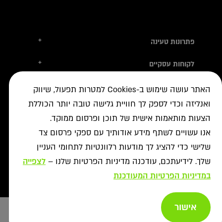
+
פתרונות טעינה
טסלה
+
לקוחות עסקיים
עמדות טעינה
טעינה ברשת הציבורית
+
מידע שימושי
אביזרי טעינה
האתר עושה שימוש ב-Cookies למטרות תפעול, שיווק
ניהול צי רכב חשמלי
עמדות דרך יבואני הרכב
ואנליזה וכדי לספק לך חוויית גלישה טובה יותר הכוללת
איתור עמדה ב-ON
+
אודות
נדל"ן מסחרי לרשת הטעינה
פתרונות לעסקים
הצעות מותאמות אישית של תוכן ופרסום ממוקד.
אישורים נדרשים
רשויות ומכרזים
תקנון מבצעי נובמבר
ביטול עסקה
רשת ON לטעינת רכבים חשמליים
אנו עשויים לשתף מידע אודותיך עם ספקי פרסום צד
מסמך גילוי
פתרונות ניהול אנרגיה
אודותינו
שלישי כדי להציג לך מודעות רלוונטיות לתחומי העניין
תעודות אחריות
פתרונות טעינה לאוטובוסים
צור קשר
מאגרי מידע
שלך. לידיעתכם, עודכנה מדיניות הפרטיות שלנו –
לצפייה
יעוץ
תנאי שימוש
שאלות ותשובות
במדיניות הפרטיות המעודכנת
פתרונות אגירת אנרגיה
מדיניות פרטיות
אזור מתקינים
כל הפתרונות
מדיניות נגישות
אישור
Copyright afconev , 2022 - 2026
רכישת עמדות טעינה
ביטול עסקה
הוספה לסל
Design & Code by Elevate