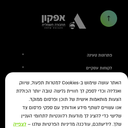
+
פתרונות טעינה
טסלה
+
לקוחות עסקיים
עמדות טעינה
טעינה ברשת הציבורית
+
מידע שימושי
אביזרי טעינה
האתר עושה שימוש ב-Cookies למטרות תפעול, שיווק
ניהול צי רכב חשמלי
עמדות דרך יבואני הרכב
ואנליזה וכדי לספק לך חוויית גלישה טובה יותר הכוללת
איתור עמדה ב-ON
+
אודות
נדל"ן מסחרי לרשת הטעינה
פתרונות לעסקים
הצעות מותאמות אישית של תוכן ופרסום ממוקד.
אישורים נדרשים
רשויות ומכרזים
תקנון מבצעי נובמבר
ביטול עסקה
רשת ON לטעינת רכבים חשמליים
אנו עשויים לשתף מידע אודותיך עם ספקי פרסום צד
מסמך גילוי
פתרונות ניהול אנרגיה
אודותינו
שלישי כדי להציג לך מודעות רלוונטיות לתחומי העניין
תעודות אחריות
פתרונות טעינה לאוטובוסים
צור קשר
מאגרי מידע
שלך. לידיעתכם, עודכנה מדיניות הפרטיות שלנו –
לצפייה
יעוץ