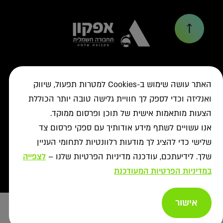
האתר עושה שימוש ב-Cookies למטרות תפעול, שיווק
+
פתרונות טעינה
ואנליזה וכדי לספק לך חוויית גלישה טובה יותר הכוללת
טסלה
הצעות מותאמות אישית של תוכן ופרסום ממוקד.
+
לקוחות עסקיים
עמדות טעינה
אנו עשויים לשתף מידע אודותיך עם ספקי פרסום צד
טעינה ברשת הציבורית
+
מידע שימושי
אביזרי טעינה
שלישי כדי להציג לך מודעות רלוונטיות לתחומי העניין
ניהול צי רכב חשמלי
עמדות דרך יבואני הרכב
איתור עמדה ב-ON
שלך. לידיעתכם, עודכנה מדיניות הפרטיות שלנו –
לצפייה
+
אודות
נדל"ן מסחרי לרשת הטעינה
פתרונות לעסקים
אישורים נדרשים
במדיניות הפרטיות המעודכנת
רשויות ומכרזים
תקנון מבצעי נובמבר
ביטול עסקה
רשת ON לטעינת רכבים חשמליים
מסמך גילוי
פתרונות ניהול אנרגיה
אודותינו
תעודות אחריות
אישור
פתרונות טעינה לאוטובוסים
צור קשר
הוספה לסל
מאגרי מידע
יעוץ
תנאי שימוש