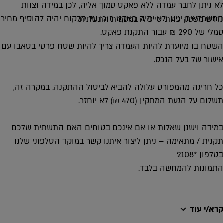
לא ניתן לחבר עמדה ללא פאקט סמוך אליה, לכן במידה וצוות
החשמלאים יגיע ולא יהיה פאקט מוכן על הלקוח יהיה להוסיף מחיר
נדרש מפסק פחת טייפ A במסגרת התשתית.
סמלי של 290 ₪ עבור התקנת פאקט.
השטח בו מיועדת להיות העמדה צריך להיות שטח פרטי בטאבו עם
אישור של בעל הנכס.
כל חריגה מהמפורט עלולה להביא לביטול ההתקנה. במקרה זה,
תשלום על הגעת המתקין (470 ₪) לא יוחזר.
במידה וישנן שאלות או אם אינכם בטוחים האם התשתית שלכם
תקנית / מתאימה – ניתן ליצור איתנו קשר במוקד הטלפוני שלנו
בטלפון *2108
התמונות להמחשה בלבד.
קרא/י עוד