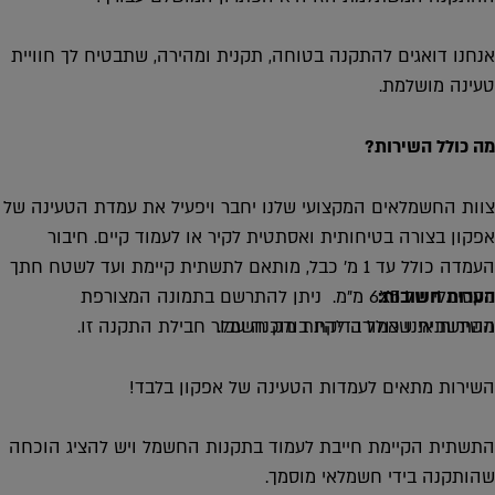
אנחנו דואגים להתקנה בטוחה, תקנית ומהירה, שתבטיח לך חוויית
טעינה מושלמת.
מה כולל השירות?
צוות החשמלאים המקצועי שלנו יחבר ויפעיל את עמדת הטעינה של
אפקון בצורה בטיחותית ואסתטית לקיר או לעמוד קיים. חיבור
העמדה כולל עד 1 מ’ כבל, מותאם לתשתית קיימת ועד לשטח חתך
מקסימלי של 6X5 מ”מ. ניתן להתרשם בתמונה המצורפת
הערות חשובות:
מהתשתית שאמורה להיות מוכנה עבור חבילת התקנה זו.
השירות אינו כולל בדיקת בודק חשמל.
השירות מתאים לעמדות הטעינה של אפקון בלבד!
התשתית הקיימת חייבת לעמוד בתקנות החשמל ויש להציג הוכחה
שהותקנה בידי חשמלאי מוסמך.