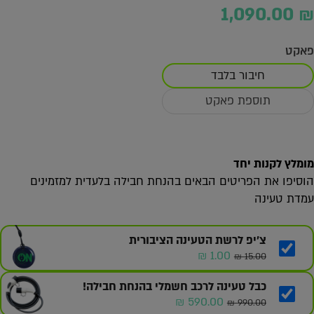
1,090.00
₪
פאקט
חיבור בלבד
תוספת פאקט
מומלץ לקנות יחד
הוסיפו את הפריטים הבאים בהנחת חבילה בלעדית למזמינים
עמדת טעינה
צ'יפ לרשת הטעינה הציבורית
המחיר
המחיר
₪
1.00
₪
15.00
המקורי
הנוכחי
היה:
הוא:
כבל טעינה לרכב חשמלי בהנחת חבילה!
המחיר
המחיר
1.00 ₪.
15.00 ₪.
₪
590.00
₪
990.00