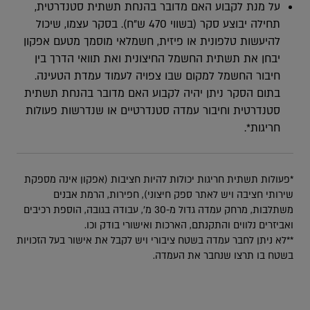
על מנת לקבוע האם מדובר בהנחת תשתית סטנדרטית,
תחילה יבוצע סקר (בשווי 470 ש”ח). בסקר עצמו, שיכול
להיעשות טלפונית או פיזית, חשמלאי מוסמך מטעם אפקון
יבחן את תשתית החשמל החיצונית ואת תוואי הדרך בין
חיבור החשמל למקום שבו צפויה לעמוד עמדת הטעינה.
בתום הסקר ניתן יהיה לקבוע האם מדובר בהנחת תשתית
סטנדרטית וחיבור עמדה סטנדרטיים או שנדרשות פעולות
חריגות*.
*פעולות תשתית חריגות יכולות להיות חציבות (אפקון אינה מספקת
שירותי חציבה ויש לאתר ספק חיצוני), חפירות, הרמת אבנים
משתלבות, מרחק עמדה גדול מ-30 מ’, עבודה בגובה, הוספת רכיבים
ואביזרים נלווים והתקנתם, הארכות ואישורי בודק וכו.
**לא ניתן לחבר עמדה בשטח ציבורי ויש לקבל את אישור בעל הזכויות
בשטח בו תרצו שנחבר את העמדה.