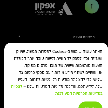
+
פתרונות טעינה
טסלה
+
לקוחות עסקיים
האתר עושה שימוש ב-Cookies למטרות תפעול, שיווק
עמדות טעינה
טעינה ברשת הציבורית
ואנליזה וכדי לספק לך חוויית גלישה טובה יותר הכוללת
+
מידע שימושי
אביזרי טעינה
ניהול צי רכב חשמלי
הצעות מותאמות אישית של תוכן ופרסום ממוקד.
עמדות דרך יבואני הרכב
איתור עמדה ב-ON
+
אודות
נדל"ן מסחרי לרשת הטעינה
אנו עשויים לשתף מידע אודותיך עם ספקי פרסום צד
פתרונות לעסקים
אישורים נדרשים
רשויות ומכרזים
תקנון מבצעי נובמבר
שלישי כדי להציג לך מודעות רלוונטיות לתחומי העניין
ביטול עסקה
רשת ON לטעינת רכבים חשמליים
מסמך גילוי
פתרונות ניהול אנרגיה
אודותינו
שלך. לידיעתכם, עודכנה מדיניות הפרטיות שלנו –
לצפייה
תעודות אחריות
פתרונות טעינה לאוטובוסים
צור קשר
במדיניות הפרטיות המעודכנת
מאגרי מידע
יעוץ
תנאי שימוש
שאלות ותשובות
פתרונות אגירת אנרגיה
מדיניות פרטיות