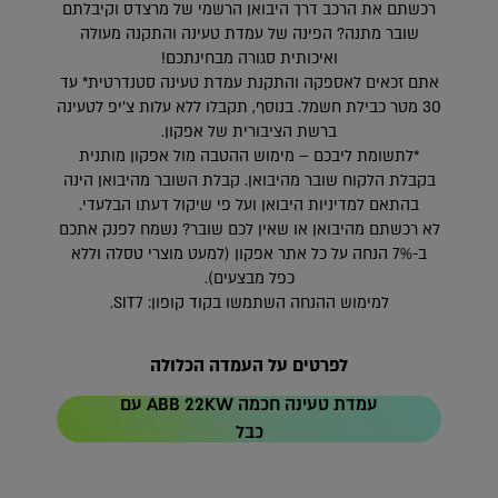
רכשתם את הרכב דרך היבואן הרשמי של מרצדס וקיבלתם
שובר מתנה? הפינה של עמדת טעינה והתקנה מעולה
ואיכותית סגורה מבחינתכם!
אתם זכאים לאספקה והתקנת עמדת טעינה סטנדרטית* עד
30 מטר כבילת חשמל. בנוסף, תקבלו ללא עלות צ’יפ לטעינה
ברשת הציבורית של אפקון.
*לתשומת ליבכם – מימוש ההטבה מול אפקון מותנית
בקבלת הלקוח שובר מהיבואן. קבלת השובר מהיבואן הינה
בהתאם למדיניות היבואן ועל פי שיקול דעתו הבלעדי.
לא רכשתם מהיבואן או שאין לכם שובר? נשמח לפנק אתכם
ב-7% הנחה על כל אתר אפקון (למעט מוצרי טסלה וללא
כפל מבצעים).
למימוש ההנחה השתמשו בקוד קופון: SIT7.
לפרטים על העמדה הכלולה
עמדת טעינה חכמה ABB 22KW עם
כבל