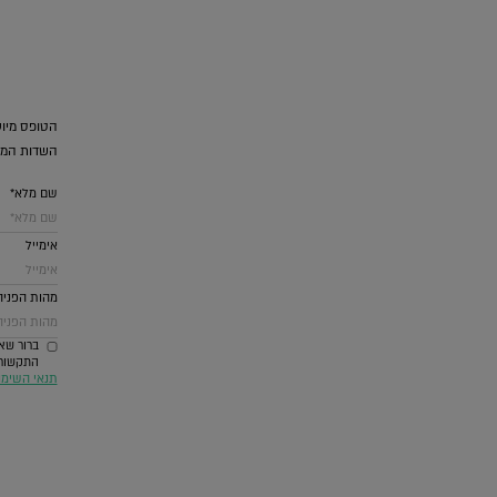
הטופס מיוע
השדות המס
שם מלא*
אימייל
מהות הפניה
ברור שאנ
התקשורת ביניהם SMS וואטסאפ דואל ומערכת
תנאי השימ