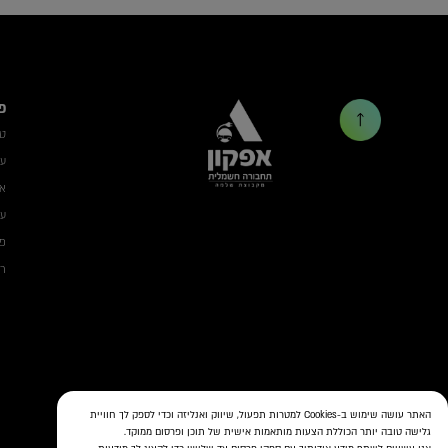
פ
ט
עמ
אב
עמ
פת
רשת ON 
האתר עושה שימוש ב-Cookies למטרות תפעול, שיווק ואנליזה וכדי לספק לך חוויית
גלישה טובה יותר הכוללת הצעות מותאמות אישית של תוכן ופרסום ממוקד.