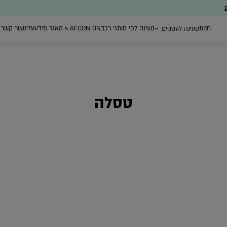
ם
חנות
טעינה לפי מותגי רכב
AFCON ON
מאגר מידע
עלינו
צור קשר
טעינה לעסקים
טסלה
ת ייעוץ
עמדות טעינה ברשת
רכישת עמדות
ניהול צי רכב חשמל
הציבורית
טעינה