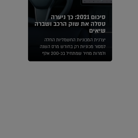
סיכום 2021: כך ניערה
טסלה את שוק הרכב ושברה
שיאים
יצרנית המכוניות החשמליות החלה
למסור מכוניות רק בחודש מרס השנה
ולמרות מחיר שמתחיל בכ-200 אלף
שקלים מכרה למעלה מ-6,000 מכוניות,
קרא עוד
מספר בלתי נתפס למותג חדש בשוק
הרכב המקומי. סיכום שנה של מהפיכה
בעולם של שמרנות