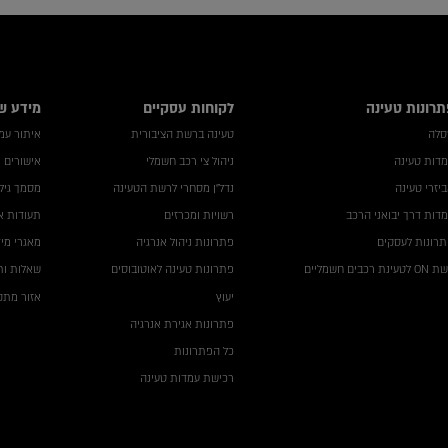
תרונות טעינה
לקוחות עסקיים
מידע ש
סלה
טעינה ברשת הציבורית
איתור עמדה
דות טעינה
ניהול צי רכב חשמלי
אישורים 
יזרי טעינה
נדל"ן מסחרי לרשת הטעינה
מסמך גילו
דות דרך יבואני הרכב
רשויות ומכרזים
תעודות א
רונות לעסקים
פתרונות ניהול אנרגיה
מאגרי מי
לטעינת רכבים חשמליים
פתרונות טעינה לאוטובוסים
שאלות ות
יעוץ
אזור מתקי
פתרונות אגירת אנרגיה
כל הפתרונות
רכישת עמדות טעינה