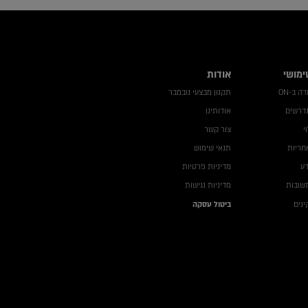
ימושי
אודות
 ב-ON
תקנון מבצעי נובמבר
נדרשים
אודותינו
י
צור קשר
חריות
תנאי שימוש
דע
מדיניות פרטיות
שובות
מדיניות נגישות
נים
ביטול עסקה