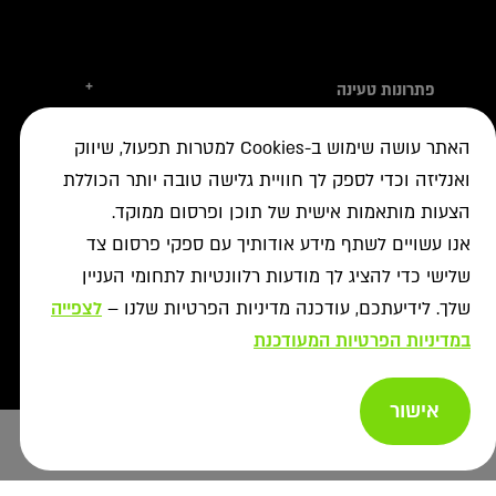
+
פתרונות טעינה
טסלה
+
לקוחות עסקיים
האתר עושה שימוש ב-Cookies למטרות תפעול, שיווק
עמדות טעינה
טעינה ברשת הציבורית
ואנליזה וכדי לספק לך חוויית גלישה טובה יותר הכוללת
+
מידע שימושי
אביזרי טעינה
ניהול צי רכב חשמלי
הצעות מותאמות אישית של תוכן ופרסום ממוקד.
עמדות דרך יבואני הרכב
איתור עמדה ב-ON
+
אודות
נדל"ן מסחרי לרשת הטעינה
אנו עשויים לשתף מידע אודותיך עם ספקי פרסום צד
פתרונות לעסקים
אישורים נדרשים
רשויות ומכרזים
שלישי כדי להציג לך מודעות רלוונטיות לתחומי העניין
תקנון מבצעי נובמבר
ביטול עסקה
רשת ON לטעינת רכבים חשמליים
מסמך גילוי
פתרונות ניהול אנרגיה
שלך. לידיעתכם, עודכנה מדיניות הפרטיות שלנו –
לצפייה
אודותינו
תעודות אחריות
פתרונות טעינה לאוטובוסים
במדיניות הפרטיות המעודכנת
צור קשר
מאגרי מידע
יעוץ
תנאי שימוש
שאלות ותשובות
פתרונות אגירת אנרגיה
מדיניות פרטיות
אישור
אזור מתקינים
ייעוץ בחירת
כל הפתרונות
מדיניות נגישות
עמדה
Copyright afconev , 2022 - 2026
רכישת עמדות טעינה
ביטול עסקה
Design & Code by Elevate