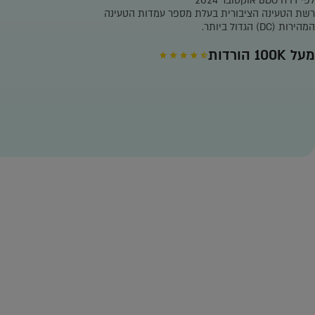
לפי דו"ח BDO אוקטובר 2024*
רשת הטעינה הציבורית בעלת מספר עמדות הטעינה
המהירות (DC) הגדול ביותר.
מעל 100K הורדות