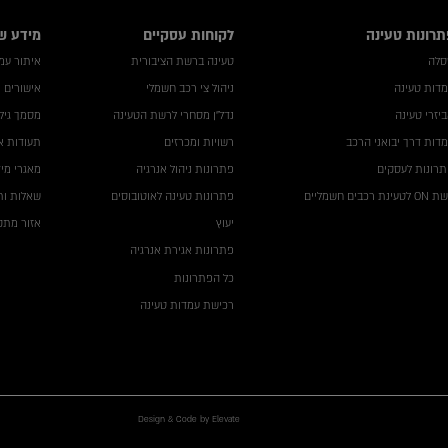
תרונות טעינה
לקוחות עסקיים
מידע ש
סלה
טעינה ברשת הציבורית
איתור עמדה
דות טעינה
ניהול צי רכב חשמלי
אישורים 
יזרי טעינה
נדל"ן מסחרי לרשת הטעינה
מסמך גילו
דות דרך יבואני הרכב
רשויות ומכרזים
תעודות א
רונות לעסקים
פתרונות ניהול אנרגיה
מאגרי מי
לטעינת רכבים חשמליים
פתרונות טעינה לאוטובוסים
שאלות ות
יעוץ
אזור מתקי
פתרונות אגירת אנרגיה
כל הפתרונות
רכישת עמדות טעינה
Design & Code by Elevate