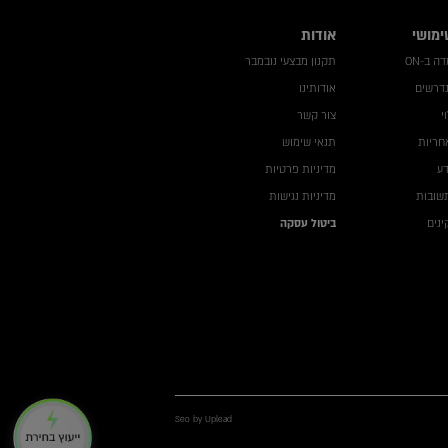
ימושי
אודות
 ב-ON
תקנון מבצעי נובמבר
נדרשים
אודותינו
י
צור קשר
חריות
תנאי שימוש
דע
מדיניות פרטיות
שובות
מדיניות נגישות
נים
ביטול עסקה
Seo by Uplead