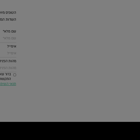
הטופס מיוע
השדות המס
שם מלא*
אימייל
מהות הפניה
ברור שאנ
התקשורת ביניהם SMS וואטסאפ דואל ומערכת
תנאי השימ