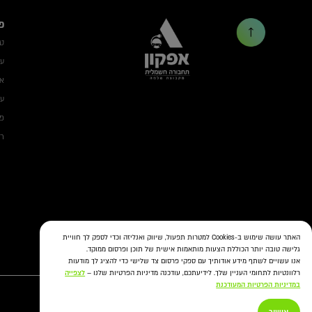
פ
ט
עמ
אב
עמ
פת
רשת ON 
האתר עושה שימוש ב-Cookies למטרות תפעול, שיווק ואנליזה וכדי לספק לך חוויית
גלישה טובה יותר הכוללת הצעות מותאמות אישית של תוכן ופרסום ממוקד.
אנו עשויים לשתף מידע אודותיך עם ספקי פרסום צד שלישי כדי להציג לך מודעות
רלוונטיות לתחומי העניין שלך. לידיעתכם, עודכנה מדיניות הפרטיות שלנו –
לצפייה
במדיניות הפרטיות המעודכנת
Copyright afconev , 2022 - 2026