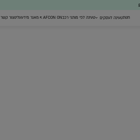
ם
חנות
טעינה לפי מותגי רכב
AFCON ON
מאגר מידע
עלינו
צור קשר
טעינה לעסקים
ת ייעוץ
עמדות טעינה ברשת
רכישת עמדות
ניהול צי רכב חשמל
הציבורית
טעינה