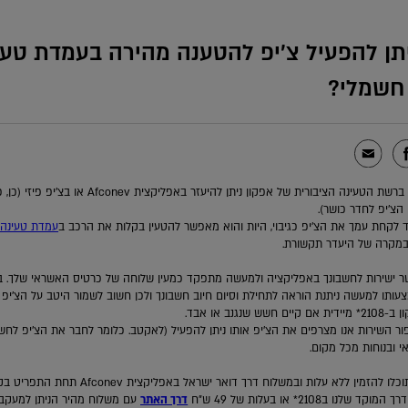
יתן להפעיל צ’יפ להטענה מהירה בעמדת טעי
חשמלי?
כדי להטעין ברשת הטעינה הציבורית של אפקון ניתן להיעזר באפליקצית Afconev או בצ
הצ’יפ לחדר כושר).
 לקחת עמך את הצ’יפ כגיבוי, היות והוא מאפשר להטעין בקלות את הרכב ב
עמדת טעינה 
מקרה של היעדר תקשורת.
ר ישירות לחשבונך באפליקציה ולמעשה מתפקד כמעין שלוחה של כרטיס האשראי שלך. ב
עותו למעשה ניתנת הוראה לתחילת וסיום חיוב חשבונך ולכן חשוב לשמור היטב על הצ’יפ ו
שש שנגנב או אבד.
ר השירות אנו מצרפים את הצ’יפ אותו ניתן להפעיל (לאקטב. כלומר לחבר את הצ’יפ לחשב
י ובנוחות מכל מקום.
את הצ’יפ תוכלו להזמין ללא עלות ובמשלוח דרך דואר ישראל באפליקצית v
ד שלנו ב2108* או בעלות של 49 ש”ח
דרך האתר
עם משלוח מהיר הניתן למעקב 