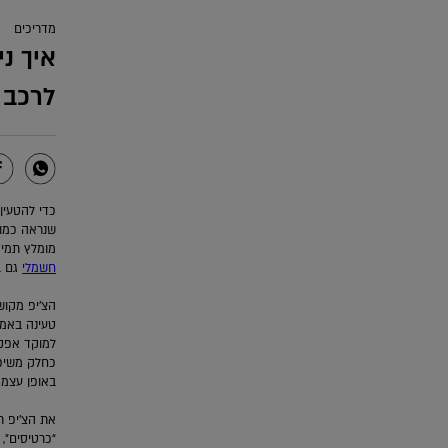
מדריכים
איך נ
לרכב 
שנראה כמו 
מומלץ תמיד
חשמלי
גם ב
הצ’יפ מקוש
טעינה באמצ
למוקד אפקון ב-2108* מיידית אם קיים ח
כחלק משיפו
באופן עצמא
“כרטיסים”, דרך המוק