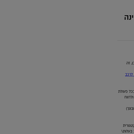
נה
’יפ פיזי (כן, כן, זה
לרכב
כל פעולת
לדווח
ונך)
Afcone תחת התפריט בקטגורית
בעלות.\