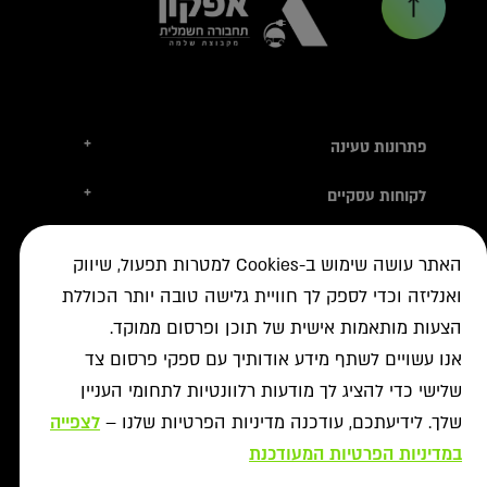
+
פתרונות טעינה
טסלה
+
לקוחות עסקיים
עמדות טעינה
טעינה ברשת הציבורית
+
מידע שימושי
אביזרי טעינה
האתר עושה שימוש ב-Cookies למטרות תפעול, שיווק
ניהול צי רכב חשמלי
עמדות דרך יבואני הרכב
איתור עמדה ב-ON
+
ואנליזה וכדי לספק לך חוויית גלישה טובה יותר הכוללת
אודות
נדל"ן מסחרי לרשת הטעינה
פתרונות לעסקים
אישורים נדרשים
הצעות מותאמות אישית של תוכן ופרסום ממוקד.
רשויות ומכרזים
תקנון מבצעי נובמבר
ביטול עסקה
רשת ON לטעינת רכבים חשמליים
מסמך גילוי
אנו עשויים לשתף מידע אודותיך עם ספקי פרסום צד
פתרונות ניהול אנרגיה
אודותינו
תעודות אחריות
שלישי כדי להציג לך מודעות רלוונטיות לתחומי העניין
פתרונות טעינה לאוטובוסים
צור קשר
מאגרי מידע
שלך. לידיעתכם, עודכנה מדיניות הפרטיות שלנו –
לצפייה
יעוץ
תנאי שימוש
שאלות ותשובות
פתרונות אגירת אנרגיה
במדיניות הפרטיות המעודכנת
מדיניות פרטיות
אזור מתקינים
כל הפתרונות