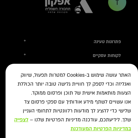
+
פתרונות טעינה
טסלה
+
לקוחות עסקיים
עמדות טעינה
טעינה ברשת הציבורית
+
מידע שימושי
אביזרי טעינה
האתר עושה שימוש ב-Cookies למטרות תפעול, שיווק
ניהול צי רכב חשמלי
עמדות דרך יבואני הרכב
איתור עמדה ב-ON
+
ואנליזה וכדי לספק לך חוויית גלישה טובה יותר הכוללת
אודות
נדל"ן מסחרי לרשת הטעינה
פתרונות לעסקים
אישורים נדרשים
הצעות מותאמות אישית של תוכן ופרסום ממוקד.
רשויות ומכרזים
תקנון מבצעי נובמבר
ביטול עסקה
רשת ON לטעינת רכבים חשמליים
מסמך גילוי
אנו עשויים לשתף מידע אודותיך עם ספקי פרסום צד
פתרונות ניהול אנרגיה
אודותינו
תעודות אחריות
שלישי כדי להציג לך מודעות רלוונטיות לתחומי העניין
פתרונות טעינה לאוטובוסים
צור קשר
מאגרי מידע
שלך. לידיעתכם, עודכנה מדיניות הפרטיות שלנו –
לצפייה
יעוץ
תנאי שימוש
שאלות ותשובות
פתרונות אגירת אנרגיה
במדיניות הפרטיות המעודכנת
מדיניות פרטיות
אזור מתקינים
כל הפתרונות