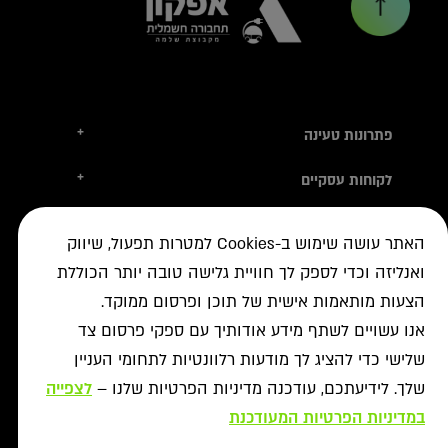
+
פתרונות טעינה
טסלה
+
לקוחות עסקיים
עמדות טעינה
טעינה ברשת הציבורית
+
מידע שימושי
אביזרי טעינה
האתר עושה שימוש ב-Cookies למטרות תפעול, שיווק
ניהול צי רכב חשמלי
עמדות דרך יבואני הרכב
איתור עמדה ב-ON
+
ואנליזה וכדי לספק לך חוויית גלישה טובה יותר הכוללת
אודות
נדל"ן מסחרי לרשת הטעינה
פתרונות לעסקים
אישורים נדרשים
הצעות מותאמות אישית של תוכן ופרסום ממוקד.
רשויות ומכרזים
תקנון מבצעי נובמבר
ביטול עסקה
רשת ON לטעינת רכבים חשמליים
מסמך גילוי
אנו עשויים לשתף מידע אודותיך עם ספקי פרסום צד
פתרונות ניהול אנרגיה
אודותינו
תעודות אחריות
שלישי כדי להציג לך מודעות רלוונטיות לתחומי העניין
פתרונות טעינה לאוטובוסים
צור קשר
מאגרי מידע
שלך. לידיעתכם, עודכנה מדיניות הפרטיות שלנו –
לצפייה
יעוץ
תנאי שימוש
שאלות ותשובות
פתרונות אגירת אנרגיה
במדיניות הפרטיות המעודכנת
מדיניות פרטיות
אזור מתקינים
כל הפתרונות