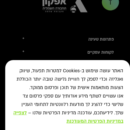
+
פתרונות טעינה
טסלה
+
לקוחות עסקיים
עמדות טעינה
טעינה ברשת הציבורית
+
מידע שימושי
אביזרי טעינה
האתר עושה שימוש ב-Cookies למטרות תפעול, שיווק
ניהול צי רכב חשמלי
עמדות דרך יבואני הרכב
איתור עמדה ב-ON
+
ואנליזה וכדי לספק לך חוויית גלישה טובה יותר הכוללת
אודות
נדל"ן מסחרי לרשת הטעינה
פתרונות לעסקים
אישורים נדרשים
הצעות מותאמות אישית של תוכן ופרסום ממוקד.
רשויות ומכרזים
תקנון מבצעי נובמבר
ביטול עסקה
רשת ON לטעינת רכבים חשמליים
מסמך גילוי
אנו עשויים לשתף מידע אודותיך עם ספקי פרסום צד
פתרונות ניהול אנרגיה
אודותינו
תעודות אחריות
שלישי כדי להציג לך מודעות רלוונטיות לתחומי העניין
פתרונות טעינה לאוטובוסים
צור קשר
מאגרי מידע
שלך. לידיעתכם, עודכנה מדיניות הפרטיות שלנו –
לצפייה
יעוץ
תנאי שימוש
שאלות ותשובות
פתרונות אגירת אנרגיה
במדיניות הפרטיות המעודכנת
מדיניות פרטיות
אזור מתקינים
כל הפתרונות