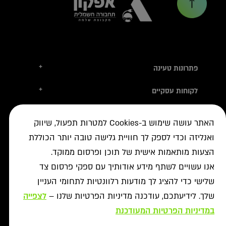
+
פתרונות טעינה
טסלה
+
לקוחות עסקיים
עמדות טעינה
טעינה ברשת הציבורית
+
מידע שימושי
אביזרי טעינה
האתר עושה שימוש ב-Cookies למטרות תפעול, שיווק
ניהול צי רכב חשמלי
עמדות דרך יבואני הרכב
איתור עמדה ב-ON
+
ואנליזה וכדי לספק לך חוויית גלישה טובה יותר הכוללת
אודות
נדל"ן מסחרי לרשת הטעינה
פתרונות לעסקים
אישורים נדרשים
הצעות מותאמות אישית של תוכן ופרסום ממוקד.
רשויות ומכרזים
תקנון מבצעי נובמבר
ביטול עסקה
רשת ON לטעינת רכבים חשמליים
מסמך גילוי
אנו עשויים לשתף מידע אודותיך עם ספקי פרסום צד
פתרונות ניהול אנרגיה
אודותינו
תעודות אחריות
שלישי כדי להציג לך מודעות רלוונטיות לתחומי העניין
פתרונות טעינה לאוטובוסים
צור קשר
מאגרי מידע
שלך. לידיעתכם, עודכנה מדיניות הפרטיות שלנו –
לצפייה
יעוץ
תנאי שימוש
שאלות ותשובות
פתרונות אגירת אנרגיה
במדיניות הפרטיות המעודכנת
מדיניות פרטיות
אזור מתקינים
כל הפתרונות