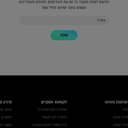
הירשם למגזין ותקבל כל יום את העידכונים, הטיפים והמדריכים
השווים ביותר ישירות למייל שלך
שלח
תרונות טעינה
לקוחות עסקיים
מידע ש
סלה
טעינה ברשת הציבורית
איתור עמדה
דות טעינה
ניהול צי רכב חשמלי
אישורים 
יזרי טעינה
נדל"ן מסחרי לרשת הטעינה
מסמך גילו