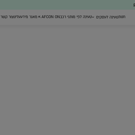
ם
חנות
טעינה לפי מותגי רכב
AFCON ON
מאגר מידע
עלינו
צור קשר
טעינה לעסקים
ת ייעוץ
עמדות טעינה ברשת
רכישת עמדות
ניהול צי רכב חשמל
הציבורית
טעינה