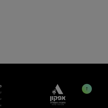
פ
ט
עמ
אב