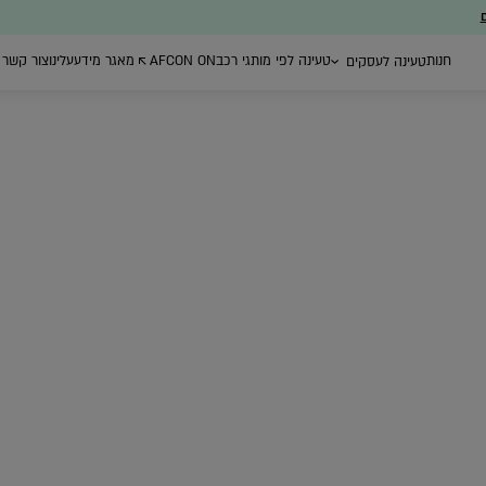
ם
חנות
טעינה לפי מותגי רכב
AFCON ON
מאגר מידע
עלינו
צור קשר
טעינה לעסקים
ת ייעוץ
עמדות טעינה ברשת
רכישת עמדות
ניהול צי רכב חשמל
הציבורית
טעינה