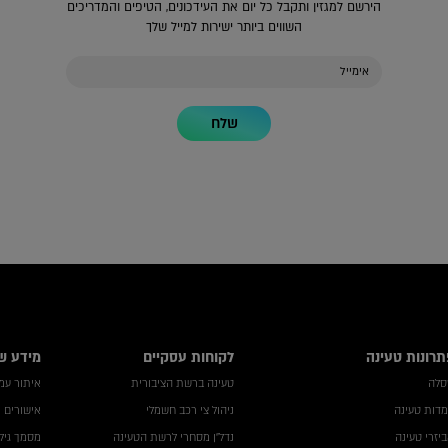
הירשם למגזין ותקבל כל יום את העידכונים, הטיפים והמדריכים
השווים ביותר ישירות למייל שלך
שלח
תרונות טעינה
לקוחות עסקיים
מידע ש
סלה
טעינה ברשת הציבורית
איתור עמדה
דות טעינה
ניהול צי רכב חשמלי
אישורים 
יזרי טעינה
נדל"ן מסחרי לרשת הטעינה
מסמך גילו