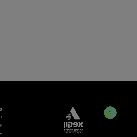
פ
ט
עמ
אב